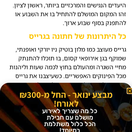
היעדים הנגישים והמרכזיים ביותר, ראשון לציון.
זהו המקום המושלם להתחיל בו את השבוע או
להתפנק בסוף שבוע ארוך.
כל היתרונות של חתונה בגרייס
גרייס מעוצב כמו מלון בוטיק ניו יורקי ואופנתי,
שמוקף בגן אירופאי קסום, בו תוכלו להתנתק
מחיי השגרה ומהעולם בחוץ לכמה שעות וליהנות
מכל הפינוקים האפשריים. כשעיצבנו את גרייס
חשבנו עליכם ועל האורחים שלכם, ולכן שמנו דגש
מבצע ינואר - החל מ-₪300
על כל הפרטים שמאפשרים להפוך את היום
לאורח!
המיוחד שלכם למתוחכם, שיקי ומלא בסטייל, כאן,
כל מה שצריך לאירוע
במרחק נסיעה קצרה מתל אביב.
מושלם עם חבילת
הכל כלול משתלמת
אינכם צריכים לטוס לניו יורק כדי ליהנות מהשיק
במיוחד!