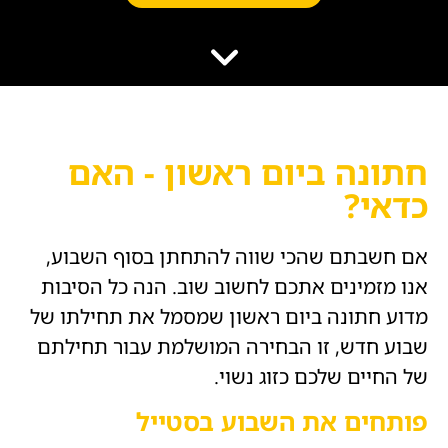
הוסף קו תחתון לקישורים
format_underlined
סמן קישורים
font_download
לאפס
cached
את
השארת משוב
כל
הצהרת נגישות
האפשרויות
חתונה ביום ראשון - האם
כדאי?
אם חשבתם שהכי שווה להתחתן בסוף השבוע,
אנו מזמינים אתכם לחשוב שוב. הנה כל הסיבות
מדוע חתונה ביום ראשון שמסמל את תחילתו של
שבוע חדש, זו הבחירה המושלמת עבור תחילתם
של החיים שלכם כזוג נשוי.
פותחים את השבוע בסטייל