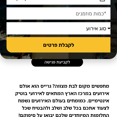
אישי וידאג לכל פרט ופרט כדי ליצור את חוויית האירוח
הכי טובה. גם במהלך האירוע הצוות שמלווה אתכם
יוודא שהכל מתנהל כשורה, שהאורחים מרוצים, ושכלת
בת המצווה פשוט קורנת משמחה!
מעבר לכך אנו מספקים לכם את האמצעים הטכנולוגיים
החדישים ביותר למקסימום הנאה, כך שתוכלו להפיק
לקבלת פרטים
כל מיצג אומנותי עבורה.
לקביעת פגישה
מחפשים מקום לבת מצווה? גרייס הוא אולם
אירועים במרכז הארץ המתאים לאירועי בוטיק
אינטימיים. כמומחים בעולם האירועים נשמח
לצעוד אתכם בכל שלב ושלב ולהבטיח שכל
החלומות המיוחדים שלכם יבואו על סיפוקם!