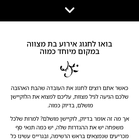
הוסף קו תחתון לקישורים
format_underlined
סמן קישורים
font_download
לאפס
cached
את
השארת משוב
בואו לחגוג אירוע בת מצווה
כל
הצהרת נגישות
האפשרויות
במקום מיוחד כמוה
כאשר אתם רוצים לחגוג את העובדה שהבת האהובה
שלכם הגיעה לגיל מצוות, עליכם למצוא את הלוקיישן
מושלם, בדיוק כמוה.
אך מה זה אומר בדיוק, לוקיישן מושלם? למרות שלכל
משפחה יש את ההגדרות שלה, יש כמה תנאי סף
מכריעים שנמצאים בראש הרשימה, ובגרייס עשינו כל