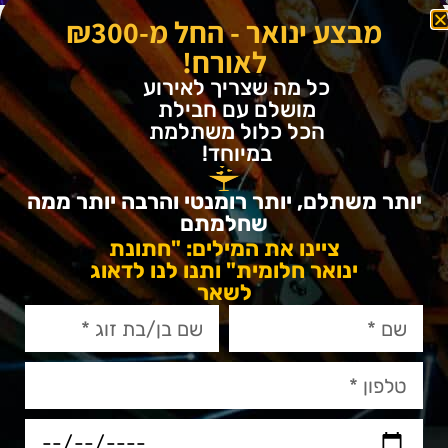
מבצע ינואר - החל מ-₪300
לאורח!
כל מה שצריך לאירוע
מושלם עם חבילת
הכל כלול משתלמת
במיוחד!
יותר משתלם, יותר רומנטי והרבה יותר ממה
שחלמתם
ציינו את המילים: "חתונת
ינואר חלומית" ותנו לנו לדאוג
לשאר
100% שירות
לכל אורך הדרך תיהנו משירות מעולה ומצוות שקשוב
לכם ורק לכם. בגרייס חשוב לנו שתרגישו בבית מהרגע
שנצא לדרכנו המשותפת ונתחיל לתכנן את בת המצווה.
לכן נעמיד לרשותכם צוות מקצועי שילווה אתכם באופן