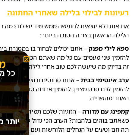
רעיונות לבילוי בלילה שאחרי החתונה
אם אתם לא יוצאים לחופשה ממש מיד יש לנו כמה רע
הלילה הראשון בצורה הטובה ביותר:
ספא לילי מפנק
– אתם יכולים לבחור בו במסגרת בית 
להזמין שני מעסים עם כל מה שאתם הכי אוהבים, אבנים
מב
זה בדיוק מה שיעשה לכם טוב אחרי לילה ארוך של רי
כל מ
ערב אינטימי בבית
– אתם סחוטים ורוצים ליהנות בבי
להזמין לכם סרט מצוין, להזמין ארוחה טובה מבחוץ
האחד מהשנייה.
קמפינג עם מדורה
– הזוגיות שלכם תמיד כללה רגעי
כשאתם בוהים בלהבות? הערב הכי גדול שלכם יכול ל
יותר מ
תה חם וטעים על הגחלים הלוחשות ועם אוהל מאובזר