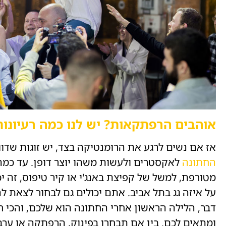
אוהבים הרפתקאות? יש לנו כמה רעיונו
אז אם נשים לרגע את הרומנטיקה בצד, יש זוגות שד
החתונה
לאקסטרים ולעשות משהו יוצר דופן. עד כמה 
מטורפת, למשל של קפיצת באנג'י או קיר טיפוס, זה י
על איזה גג בתל אביב. אתם יכולים גם לבחור לצאת ל
דבר, הלילה הראשון אחרי החתונה הוא שלכם, והכי 
ומתאים לכם. בין אם תבחרו בפינוק, הרפתקה או ערב