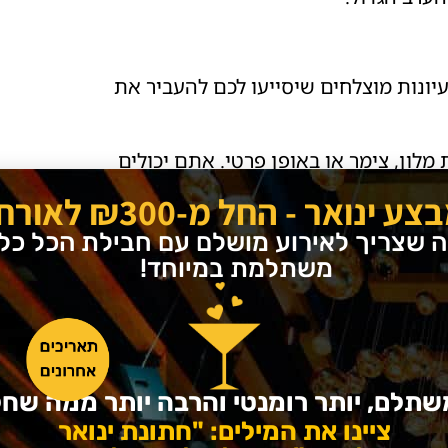
יונות מוצלחים שיסייעו לכם להעביר את
מלון, צימר או באופן פרטי. אתם יכולים
 חמות, עיסוי רפואי וטיפולי יופי. תכלס,
צע ינואר - החל מ-₪300 לאורח!
קודים ושתייה.
ה שצריך לאירוע מושלם עם חבילת הכל כלו
ת מאיזה רגע זוגי שקט וכיפי? אתם יכולים
משתלמת במיוחד!
, לעשות מקלחת ופשוט ליהנות על הספה
ם בהם אתם עושים מדורה ונהנים יחד
היגמר בקמפינג תחת כיפת השמיים, עם
שתלם, יותר רומנטי והרבה יותר ממה ש
ציינו את המילים: "חתונת ינואר
 ונוח לשינה הכי טובה שתעשו בתקופה