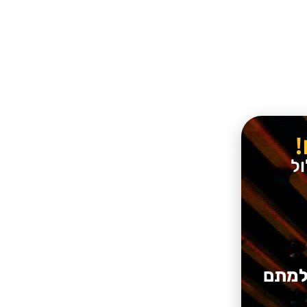
ל
חלמתם