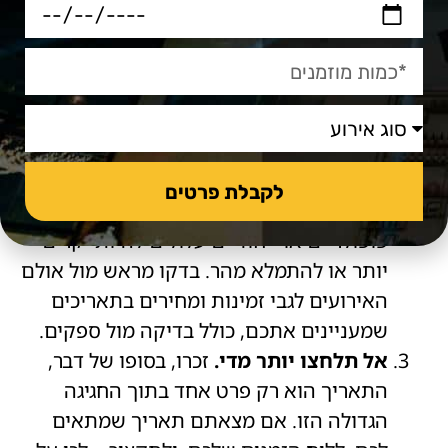
התחילו בשיחה ביניכם על מה חשוב לכם.
האם יש עונה מועדפת? אולי יש תאריך בעל
משמעות אישית? אולי דווקא חשוב לכם
להתחשב בזמינות של אורחים מסוימים?
רשמו את כל השיקולים ודרגו אותם לפי סדר
חשיבות. רשימה כזו תעזור לכם להתמקד
במה שבאמת משנה לכם כזוג.
לקבלת פרטים
בדקו את ענייני הלוגיסטיקה.
תאריכים
פופולריים או ייחודיים עלולים להיות יקרים
יותר או להתמלא מהר. בדקו מראש מול אולם
האירועים לגבי זמינות ומחירים בתאריכים
שמעניינים אתכם, כולל בדיקה מול ספקים.
אל תלחצו יותר מדי.
זכרו, בסופו של דבר,
התאריך הוא רק פרט אחד בתוך החגיגה
הגדולה הזו. אם מצאתם תאריך שמתאים