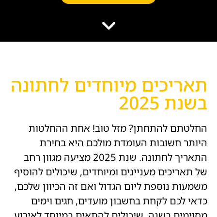
הוסף קו תחתון לקישורים
format_underlined
סמן קישורים
font_download
לאפס
cached
את
השארת משוב
כל
הצהרת נגישות
האפשרויות
תאריכים מיוחדים לחתונה
בשנת 2025
החלטתם להתחתן? מזל טוב! אחת ההחלטות
היותר חשובות העומדת מולכם היא בחירת
התאריך לחתונה. שנת 2025 מציעה מגוון רחב
של תאריכים מעניינים ומיוחדים, שיכולים להוסיף
משמעות נוספת ליום הגדול ואם זה הכיוון שלכם,
כדאי לכם לקחת בחשבון מועדים, חגים וימים
מסוימים בשנה, שיכולים להתאים במיוחד לאירוע