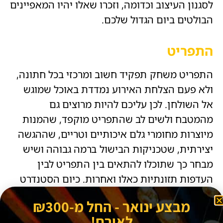
לסגנון העיצוב וכדומה, וזכרו שאלו יהיו המאפיינים
הבולטים ביום הגדול שלכם.
התפריט
התפריט משחק תפקיד חשוב ומרכזי בכל חתונה,
ולא פעם הצלחת האירוע נמדדת באוכל שמוגש
אל השולחן. לכן עליכם להיות מרוצים גם
מהמטבח ולשים לב שהתפריט מוקפד, שהמנות
מיוצרות מחומרי גלם איכותיים וטריים, שההגשה
יצירתית, שטכניקות הבישול ברמה גבוהה ושיש
מבחר כך שתוכלו להתאים בין התפריט לבין
העדפות תזונתיות כאלו ואחרות. כיום הסטנדרט
מאוד גבוה וגן האירועים שלכם צריך להתעלות על
מבצע ינואר - החל מ-₪300
עצמו.
לאורח!