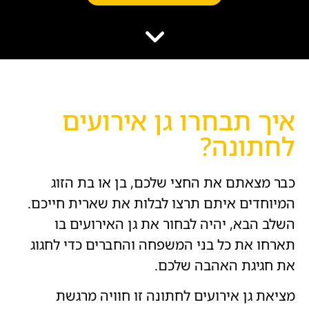
הוסף קו תחתון לקישורים
format_underlined
סמן קישורים
font_download
לאפס
cached
את
השארת משוב
כל
הצהרת נגישות
האפשרויות
איך תבחרו גן אירועים
לחתונה?
כבר מצאתם את החצי שלכם, בן או בת הזוג
המיוחדים איתם תרצו לבלות את שארית חייכם.
השלב הבא, יהיה לבחור את גן האירועים בו
תארחו את כל בני המשפחה והחברים כדי לחגוג
את חגיגת האהבה שלכם.
מציאת גן אירועים לחתונה זו חוויה מרגשת