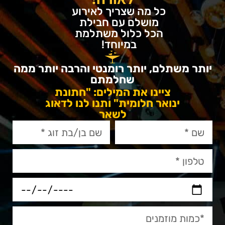
כל מה שצריך לאירוע
מושלם עם חבילת
הכל כלול משתלמת
במיוחד!
יותר משתלם, יותר רומנטי והרבה יותר ממה
שחלמתם
ציינו את המילים: "חתונת
ינואר חלומית" ותנו לנו לדאוג
לשאר
מחפשים גן אירועים לחתונה? אנו
מציעים לכם את הטופ
גרייס הוא
גן ואולם אירועים בראשון
לציון
שמתאים לאירועי בוטיק אינטימיים ומציע