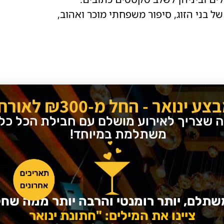
של בני הזוג, סיפור משפחתי מוכר ואהוב,
לי (MUSICAL.LY) לקחו את אפשרויות הצילום העצמי של קליפים צעד
צע ינואר - החל מ-₪300 לאורח!
 איטי, הוספת פילטרים, הקלטת דואטים,
ה שצריך לאירוע מושלם עם חבילת הכל כלו
רויות מדליקות, תוכלו ליצור סרטון
משתלמת במיוחד!
תר להצטרף בנינוחות. כל שעליכם לעשות
לם את עצמכם ואת בני המשפחה עושים לו
ן שלו כרצונו ויחד ניתן לערוך את
שתלם, יותר רומנטי והרבה יותר ממה ש
ציינו את המילים: "חתונת ינואר