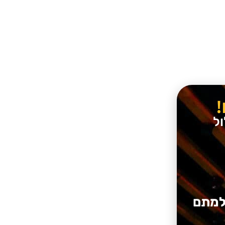
ל
חלמתם