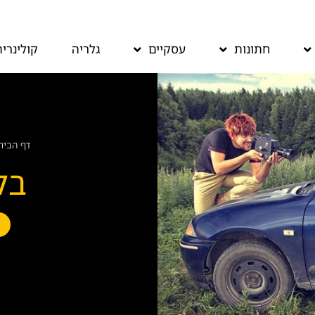
חתונות
עסקיים
גלריה
קולינריה
דף הבית
בל