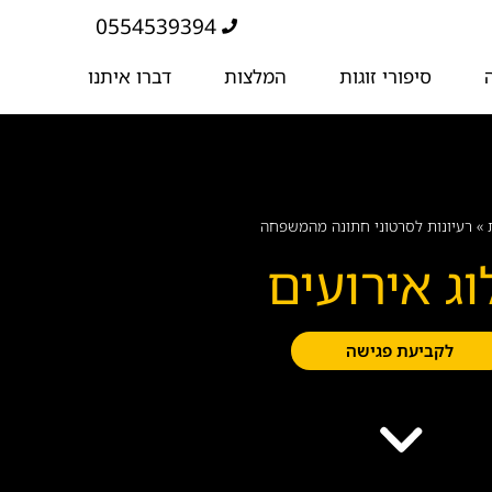
0554539394
סיפורי זוגות
המלצות
דברו איתנו
»
רעיונות לסרטוני חתונה מהמשפחה
וג אירועים
לקביעת פגישה