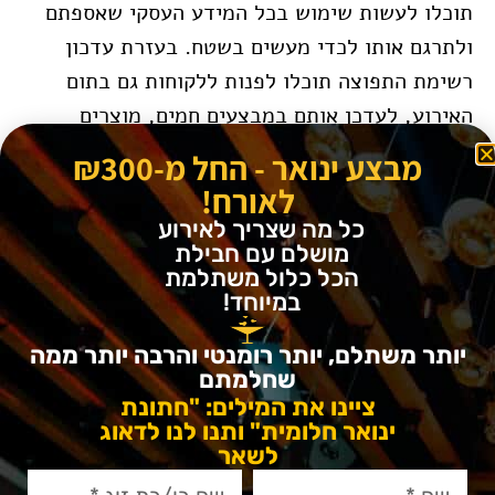
תוכלו לעשות שימוש בכל המידע העסקי שאספתם
ולתרגם אותו לכדי מעשים בשטח. בעזרת עדכון
רשימת התפוצה תוכלו לפנות ללקוחות גם בתום
האירוע, לעדכן אותם במבצעים חמים, מוצרים
חדשים, עדכונים ועוד.
מבצע ינואר - החל מ-₪300
לאורח!
גרייס הוא מתחם אירועים אורבני המשלב בין
כל מה שצריך לאירוע
השיק של מלון בוטיק ניו יורקי יוקרתי לבין
מושלם עם חבילת
הקסם של גן רומנטי אירופאי. מעוניינים לקיים
הכל כלול משתלמת
במיוחד!
אירוע עסקי? אנו ערוכים לכך מכל הבחינות
ונשמח ללוות אתכם במסע לארגון אירוע חדשני,
יותר משתלם, יותר רומנטי והרבה יותר ממה
מיוחד ואיכותי.
שחלמתם
ציינו את המילים: "חתונת
ינואר חלומית" ותנו לנו לדאוג
מוזמנים לשתף:
לשאר