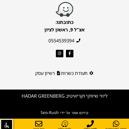
כתובתנו:
אצ"ל 9, ראשון לציון
0554539394
תעודת כשרות
רשיון עסק
ליווי שיווקי וקריאיטיב HADAR GREENBERG
Seo-Rush
קידום אתר על ידי
פנייה בוואטסאפ
חייגו אלינו
נווטו אלינו
צרו קשר