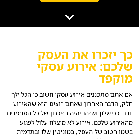
הוסף קו תחתון לקישורים
format_underlined
סמן קישורים
font_download
לאפס
cached
את
השארת משוב
כל
הצהרת נגישות
האפשרויות
כך יזכרו את העסק
שלכם: אירוע עסקי
מוקפד
אם אתם מתכננים אירוע עסקי חשוב כי הכל ילך
חלק, הדבר האחרון שאתם רוצים הוא שהאירוע
יוגדר ככישלון ושזהו יהיה הזיכרון של כל המוזמנים
מהאירוע שלכם. אירוע לא מוצלח עלול לפגוע
בשמו הטוב של העסק, במוניטין שלו ובתדמית