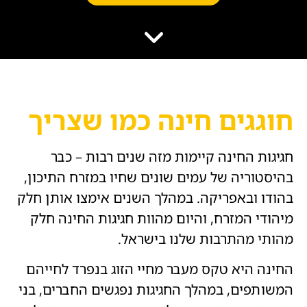
הוסף קו תחתון לקישורים
format_underlined
סמן קישורים
font_download
לאפס
cached
את
השארת משוב
כל
הצהרת נגישות
האפשרויות
חוגגים חינה כמו שצריך
חגיגות החינה קיימות מזה שנים רבות – כבר
בהיסטוריה של עמים שונים שחיו במזרח התיכון,
בהודו ובאפריקה. במהלך השנים אימצו אותן חלק
מיהודי המזרח, והיום מהוות חגיגות החינה חלק
מהותי מהתרבות שלנו בישראל.
החינה היא טקס מעבר מחיי הזוג בנפרד לחייהם
המשותפים, במהלך החגיגות נפגשים החברים, בני