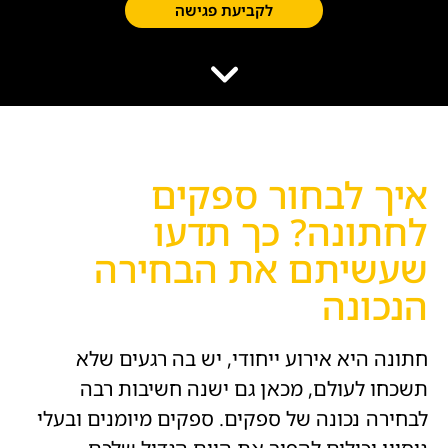
לקביעת פגישה
הוסף קו תחתון לקישורים
format_underlined
סמן קישורים
font_download
לאפס
cached
את
השארת משוב
כל
הצהרת נגישות
האפשרויות
איך לבחור ספקים
לחתונה? כך תדעו
שעשיתם את הבחירה
הנכונה
חתונה היא אירוע ייחודי, יש בה רגעים שלא
תשכחו לעולם, מכאן גם ישנה חשיבות רבה
לבחירה נכונה של ספקים. ספקים מיומנים ובעלי