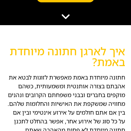
הוסף קו תחתון לקישורים
format_underlined
סמן קישורים
font_download
לאפס
cached
את
השארת משוב
כל
הצהרת נגישות
האפשרויות
איך לארגן חתונה מיוחדת
באמת?
חתונה מיוחדת באמת מאפשרת לזוגות לבטא את
אהבתם בצורה אותנטית ומשמעותית, כשהם
מוקפים בחברים ובבני משפחתם הקרובים ונהנים
מחוויה שמשקפת את האישיות והחלומות שלהם.
בין אם אתם חולמים על אירוע אינטימי ובין אם
על כל סוג של אירוע אחר, אפשר בהחלט לתכנן
חתונה מיוחדת לא פחות מהאהבה שאתם