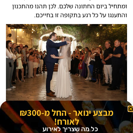
ומתחיל ביום החתונה שלכם. לכן תהנו מהתכנון
והתענגו על כל רגע בתקופה זו בחייכם.
מבצע ינואר - החל מ-₪300
חתונות מיוחדות אצלנו בגרייס
לאורח!
תכנון חתונה מיוחדת זו מלאכת מחשבת. בגרייס
כל מה שצריך לאירוע