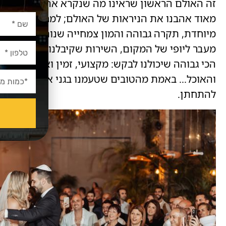
זה האולם הראשון שראינו מה שנקרא אהבה ממבט ר
מאוד אהבנו את הניראות של האולם; למרות שהוא נמצ
מיוחדת, תקרה גבוהה והמון צמחייה שנותנת תחושה י
מעבר ליופי של המקום, השירות שקיבלנו מבעל האול
הכי גבוהה שיכולנו לבקש: מקצועי, זמין ואכפתי לאורך
והאוכל… באמת מהטובים שטעמנו בגני אירועים. היה 
להתחתן.