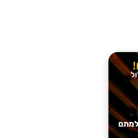
ל
חלמתם