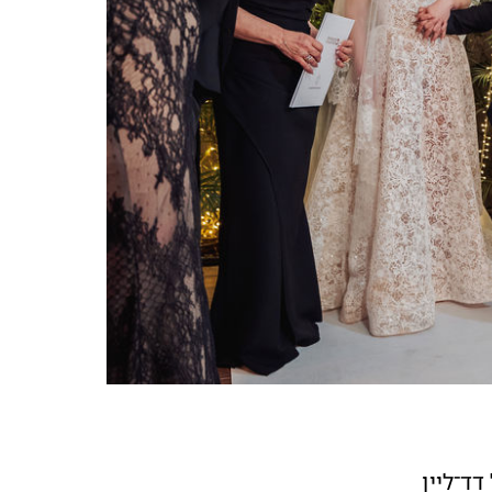
דד־ליין