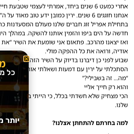
אנחנו חוגגים 6 שנים. ירין כמובן ידע טוב מאוד על ה"דד ליין" הזה חחח.
בתחילת אפריל זוג חברים שלנו מעולם המסעדנות 
חדשה על הים ביפו והזמין אותנו להשקה. במהלך היו
ואז יצאנו מהרכב. פתאום אני שומעת את השיר “את 
אודיה, ורואה את כל ההפקה מולי.
שבוע לפני כן דיברנו בדיוק על השיר הזה, אז פתאום
מב
הסתכלתי על ירין עם דמעות ושאלתי אותו:
כל מ
“מה… זה בשבילי?”
והוא רק חייך אליי
שלנו.
יותר מ
למה בחרתם להתחתן אצלנו?