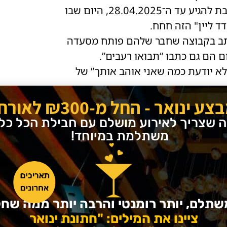
אחרי כמעט 6 שנים ביחד, אמרתי לעצמי שטבעת חייבת להגיע עד ה־28.04.2025, היום שבו
כתב בקבוצה שחבר שלהם פותח מסעדה
ם הם גם כתבו “תבואו רעבים”.
לא יודעת כמה שאני אוהב אותך” של
 הכול התחיל להתחבר לי.
צע ינואר - החל מ-₪300 לאורח!
ה שצריך לאירוע מושלם עם חבילת הכל כלו
משתלמת במיוחד!
הכי מצחיק שלא חשדתי בכלל, כי הייתי בטוחה שהוא יחכה ל־28.04, לתאריך של ה־6 שנים
שתלם, יותר רומנטי והרבה יותר ממה ש
ציינו את המילים: "חתונת ינואר