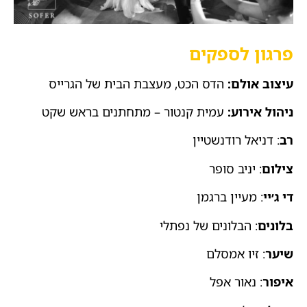
פרגון לספקים
עיצוב אולם:
הדס הכט, מעצבת הבית של הגרייס
ניהול אירוע:
עמית קנטור – מתחתנים בראש שקט
רב
: דניאל רודנשטיין
צילום
: יניב סופר
די ג׳יי
: מעיין ברגמן
בלונים
: הבלונים של נפתלי
שיער
: זיו אמסלם
איפור
: נאור אפל