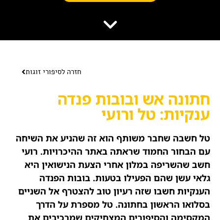
הוסף קו תחתון לקישורים
format_underlined
סמן קישורים
font_download
לאפס
cached
את
השארת משוב
כל
חזרה לסיפורי זוגות
הצהרת נגישות
האפשרויות
חתונה אש ובובות פנדה
ענקיות: טל ורועי
טל חשבה שחבר משותף הוא זה שהניע את השיחה
עם הבחור החמוד שראתה באתר ההיכרויות. רועי
חשב שהשריפה במלון אחרי הצעת הנישואין היא
גלאי עשן שהם הפעילו בטעות. בובות הפנדה
הענקיות חשבו שזה רעיון טוב להצטרף אל השניים
בסלואו הראשון בחתונה. טל מספרת על הדרך
המקסימה והסיפורים המצחיקים שמרכיבים את