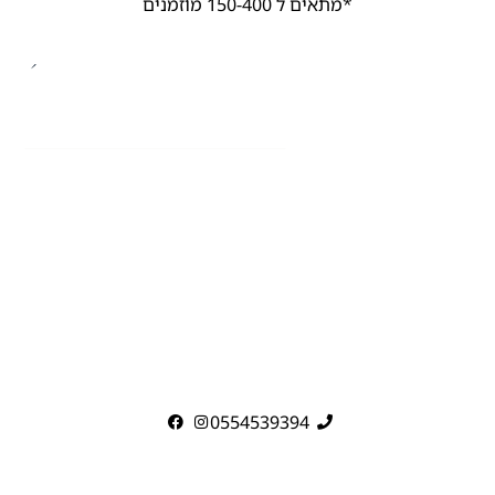
*מתאים ל 150-400 מוזמנים
0554539394